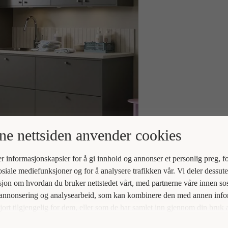
e nettsiden anvender cookies
r informasjonskapsler for å gi innhold og annonser et personlig preg, fo
osiale mediefunksjoner og for å analysere trafikken vår. Vi deler dessut
jon om hvordan du bruker nettstedet vårt, med partnerne våre innen sos
 annonsering og analysearbeid, som kan kombinere den med annen inf
jort tilgjengelig for dem, eller som de har samlet inn gjennom din bruk 
ne deres.