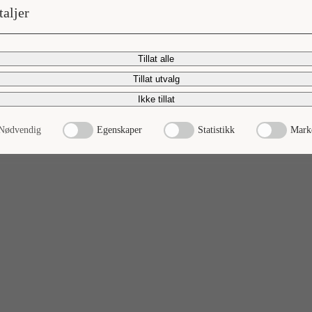
taljer
Tillat alle
Tillat utvalg
Ikke tillat
Nødvendig
Egenskaper
Statistikk
Mark