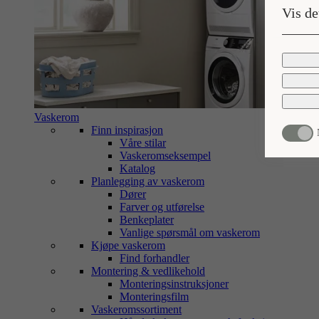
Vis de
Vaskerom
Finn inspirasjon
Våre stilar
Vaskeromseksempel
Katalog
Planlegging av vaskerom
Dører
Farver og utførelse
Benkeplater
Vanlige spørsmål om vaskerom
Kjøpe vaskerom
Find forhandler
Montering & vedlikehold
Monteringsinstruksjoner
Monteringsfilm
Vaskeromssortiment