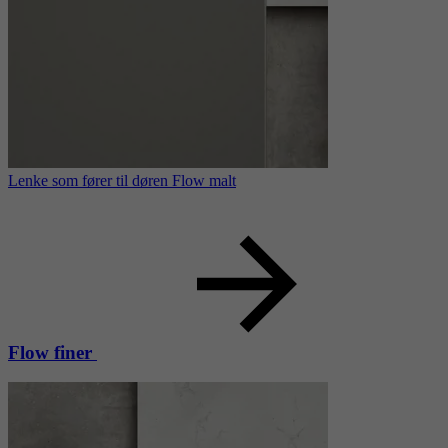
Lenke som fører til døren Flow malt
Flow finer