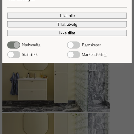
Nyheter 2026
Tillat alle
Ta del av våre baderomsnyheter.
Tillat utvalg
Les mer
Ikke tillat
Nødvendig
Egenskaper
Statistikk
Markedsføring