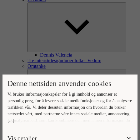
Dennis Valencia
Tre interiørdesignduoer tolker Vedum
Omtanke
Denne nettsiden anvender cookies
Vi bruker informasjonskapsler for å gi innhold og annonser et
personlig preg, for å levere sosiale mediefunksjoner og for å analysere
trafikken vår. Vi deler dessuten informasjon om hvordan du bruker
nettstedet vårt, med partnerne våre innen sosiale medier, annonsering
[...]
og analysearbeid, som kan kombinere den med annen informasjon du
Omtanke for omverden og hjem
Ditt hjem, vår omtanke
har gjort tilgjengelig for dem, eller som de har samlet inn gjennom
Naturlig forankret omtanke
din bruk av tjenestene deres.
Vis detaljer