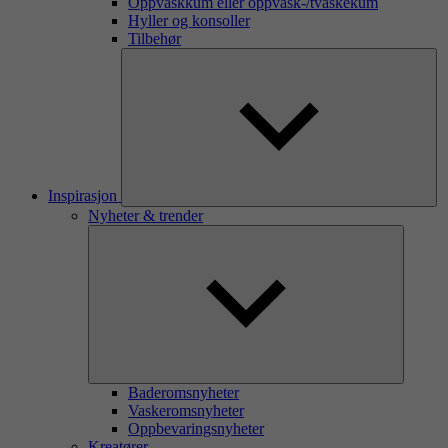
Oppvaskkum eller oppvask-/tvaskekum
Hyller og konsoller
Tilbehør
Inspirasjon
Nyheter & trender
Baderomsnyheter
Vaskeromsnyheter
Oppbevaringsnyheter
Kreatører