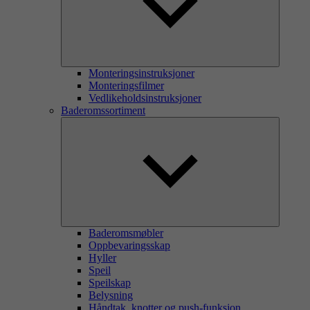
Monteringsinstruksjoner
Monteringsfilmer
Vedlikeholdsinstruksjoner
Baderomssortiment
Baderomsmøbler
Oppbevaringsskap
Hyller
Speil
Speilskap
Belysning
Håndtak, knotter og push-funksjon