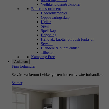
Vedlikeholdsinstruksjoner
Baderomssortiment
Baderomsmøbler
Oppbevaringsskap
Hyller
Speil
Speilskap
Belysning
Håndtak, knotter og push-funksjon
Servant
Blandere & bunnventiler
Tilbehør
Kampanje Free
Vaskerom
Finn forhandler
Se våre vaskerom i virkeligheten hos en av våre forhandlere.
Se mer