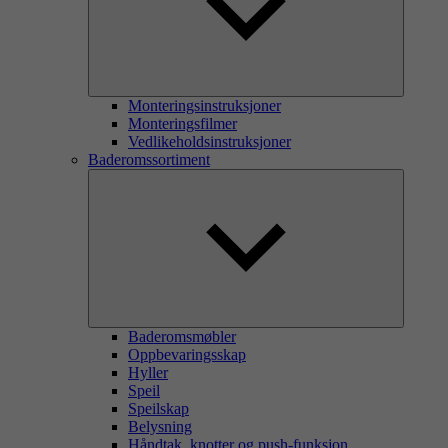
Monteringsinstruksjoner
Monteringsfilmer
Vedlikeholdsinstruksjoner
Baderomssortiment
Baderomsmøbler
Oppbevaringsskap
Hyller
Speil
Speilskap
Belysning
Håndtak, knotter og push-funksjon