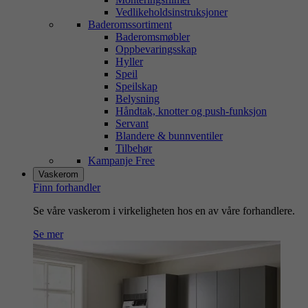
Vedlikeholdsinstruksjoner
Baderomssortiment
Baderomsmøbler
Oppbevaringsskap
Hyller
Speil
Speilskap
Belysning
Håndtak, knotter og push-funksjon
Servant
Blandere & bunnventiler
Tilbehør
Kampanje Free
Vaskerom
Finn forhandler
Se våre vaskerom i virkeligheten hos en av våre forhandlere.
Se mer