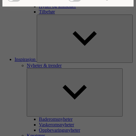
Oppvaskkum eller oppvask-/tvaskekum
Hyller og konsoller
Tilbehør
Inspirasjon
Nyheter & trender
Baderomsnyheter
Vaskeromsnyheter
Oppbevaringsnyheter
Kreatører