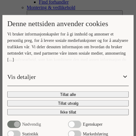
Find forhandler
Montering & vedlikehold
Denne nettsiden anvender cookies
Vi bruker informasjonskapsler for å gi innhold og annonser et
personlig preg, for å levere sosiale mediefunksjoner og for å analysere
trafikken vår. Vi deler dessuten informasjon om hvordan du bruker
nettstedet vårt, med partnerne våre innen sosiale medier, annonsering
[...]
og analysearbeid, som kan kombinere den med annen informasjon du
Monteringsinstruksjoner
har gjort tilgjengelig for dem, eller som de har samlet inn gjennom
Monteringsfilm
Vaskeromssortiment
din bruk av tjenestene deres.
Vis detaljer
Tillat alle
Tillat utvalg
Ikke tillat
Nødvendig
Egenskaper
Håndtak, knotter og push-funksjon
Blandebatteri
Statistikk
Markedsføring