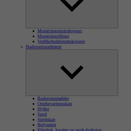
Monteringsinstruksjoner
Monteringsfilmer
Vedlikeholdsinstruksjoner
Baderomssortiment
Baderomsmøbler
Oppbevaringsskap
Hyller
Speil
Speilskap
Belysning
Håndtak, knotter og push-funksjon