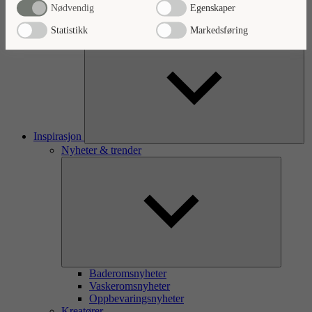
Oppvaskkum eller oppvask-/tvaskekum
Nødvendig
Egenskaper
Hyller og konsoller
Tilbehør
Statistikk
Markedsføring
Inspirasjon
Nyheter & trender
Baderomsnyheter
Vaskeromsnyheter
Oppbevaringsnyheter
Kreatører