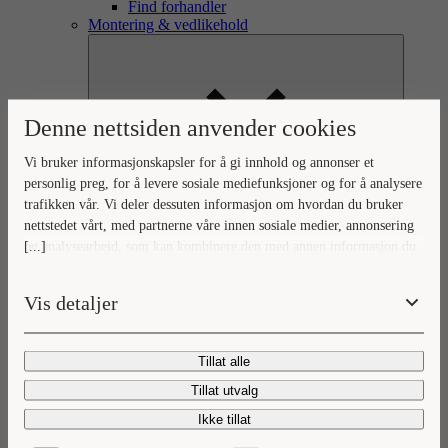
Find forhandler
Montering & vedlikehold
Denne nettsiden anvender cookies
Vi bruker informasjonskapsler for å gi innhold og annonser et
personlig preg, for å levere sosiale mediefunksjoner og for å analysere
Monteringsinstruksjoner
trafikken vår. Vi deler dessuten informasjon om hvordan du bruker
Monteringsfilm
nettstedet vårt, med partnerne våre innen sosiale medier, annonsering
Vaskeromssortiment
[...]
og analysearbeid, som kan kombinere den med annen informasjon du
har gjort tilgjengelig for dem, eller som de har samlet inn gjennom
din bruk av tjenestene deres.
Vis detaljer
Tillat alle
Tillat utvalg
Håndtak, knotter og push-funksjon
Ikke tillat
Blandebatteri