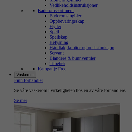
Vedlikeholdsinstruksjoner
Baderomssortiment
Baderomsmøbler
Oppbevaringsskap
Hyller
Speil
Speilskap
Belysning
Håndtak, knotter og push-funksjon
Servant
Blandere & bunnventiler
Tilbehør
Kampanje Free
Vaskerom
Finn forhandler
Se våre vaskerom i virkeligheten hos en av våre forhandlere.
Se mer