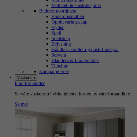
Vedlikeholdsinstruksjoner
Baderomssortiment
Baderomsmøbler
Oppbevaringsskap
Hyller
Speil
Speilskap
Belysning
Håndtak, knotter og push-funksjon
Servant
Blandere & bunnventiler
Tilbehør
Kampanje Free
Vaskerom
Finn forhandler
Se våre vaskerom i virkeligheten hos en av våre forhandlere.
Se mer