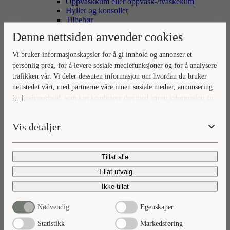
Oppvaskkum eller oppvask-/tvaskekum
Hyller og konsoller
Tilbehør
Denne nettsiden anvender cookies
Vi bruker informasjonskapsler for å gi innhold og annonser et
personlig preg, for å levere sosiale mediefunksjoner og for å analysere
trafikken vår. Vi deler dessuten informasjon om hvordan du bruker
nettstedet vårt, med partnerne våre innen sosiale medier, annonsering
[...]
og analysearbeid, som kan kombinere den med annen informasjon du
Inspirasjon
har gjort tilgjengelig for dem, eller som de har samlet inn gjennom
Nyheter & trender
din bruk av tjenestene deres.
Vis detaljer
Tillat alle
Tillat utvalg
Ikke tillat
Baderomsnyheter
Nødvendig
Egenskaper
Vaskeromsnyheter
Oppbevaringsnyheter
Statistikk
Markedsføring
Kreatører