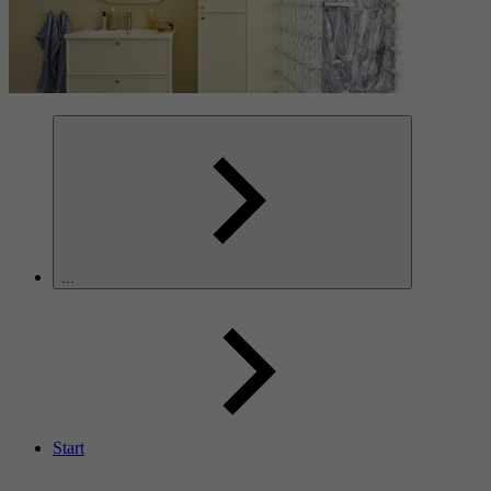
...
Start