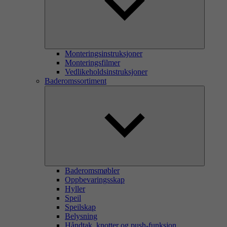
Monteringsinstruksjoner
Monteringsfilmer
Vedlikeholdsinstruksjoner
Baderomssortiment
Baderomsmøbler
Oppbevaringsskap
Hyller
Speil
Speilskap
Belysning
Håndtak, knotter og push-funksjon