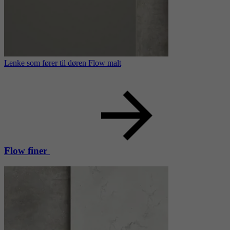
Lenke som fører til døren Flow malt
Flow finer