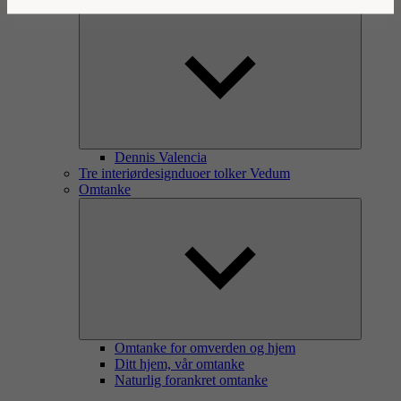
Dennis Valencia
Tre interiørdesignduoer tolker Vedum
Omtanke
Omtanke for omverden og hjem
Ditt hjem, vår omtanke
Naturlig forankret omtanke