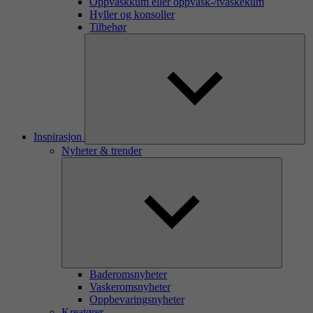
Oppvaskkum eller oppvask-/tvaskekum
Hyller og konsoller
Tilbehør
Inspirasjon
Nyheter & trender
Baderomsnyheter
Vaskeromsnyheter
Oppbevaringsnyheter
Kreatører