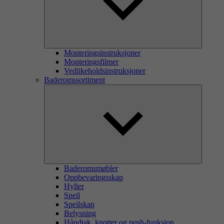
Monteringsinstruksjoner
Monteringsfilmer
Vedlikeholdsinstruksjoner
Baderomssortiment
Baderomsmøbler
Oppbevaringsskap
Hyller
Speil
Speilskap
Belysning
Håndtak, knotter og push-funksjon