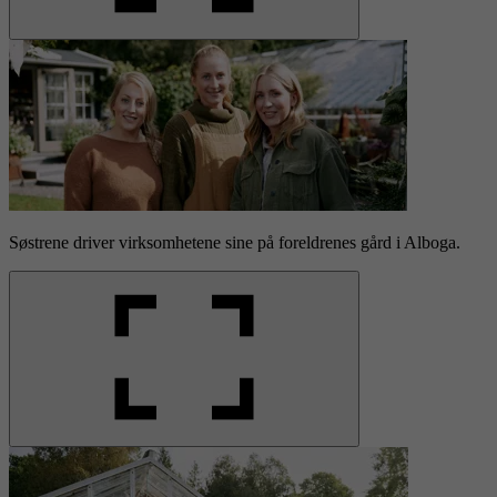
Søstrene driver virksomhetene sine på foreldrenes gård i Alboga.