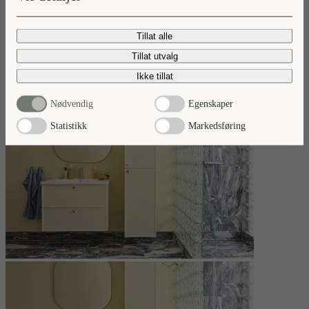
Nyheter 2026
Tillat alle
Ta del av våre baderomsnyheter.
Tillat utvalg
Les mer
Ikke tillat
Nødvendig
Egenskaper
Statistikk
Markedsføring