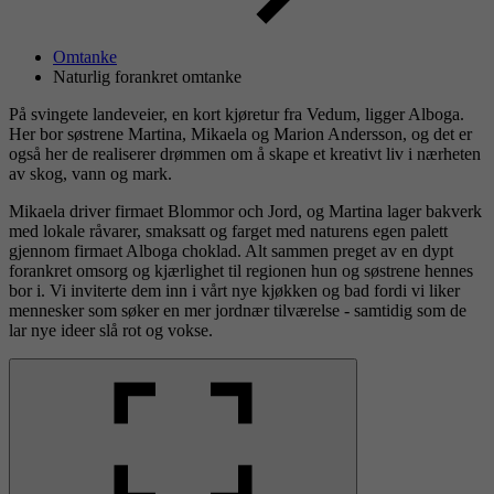
Omtanke
Naturlig forankret omtanke
På svingete landeveier, en kort kjøretur fra Vedum, ligger Alboga.
Her bor søstrene Martina, Mikaela og Marion Andersson, og det er
også her de realiserer drømmen om å skape et kreativt liv i nærheten
av skog, vann og mark.
Mikaela driver firmaet Blommor och Jord, og Martina lager bakverk
med lokale råvarer, smaksatt og farget med naturens egen palett
gjennom firmaet Alboga choklad. Alt sammen preget av en dypt
forankret omsorg og kjærlighet til regionen hun og søstrene hennes
bor i. Vi inviterte dem inn i vårt nye kjøkken og bad fordi vi liker
mennesker som søker en mer jordnær tilværelse - samtidig som de
lar nye ideer slå rot og vokse.