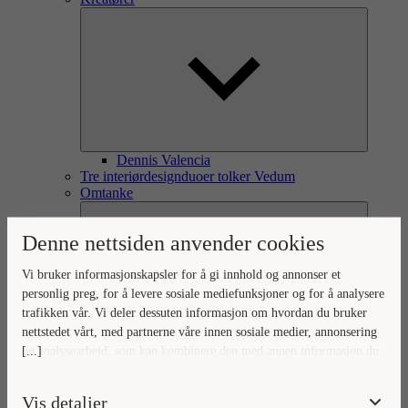
Dennis Valencia
Tre interiørdesignduoer tolker Vedum
Omtanke
Denne nettsiden anvender cookies
Vi bruker informasjonskapsler for å gi innhold og annonser et
personlig preg, for å levere sosiale mediefunksjoner og for å analysere
trafikken vår. Vi deler dessuten informasjon om hvordan du bruker
nettstedet vårt, med partnerne våre innen sosiale medier, annonsering
[...]
og analysearbeid, som kan kombinere den med annen informasjon du
Omtanke for omverden og hjem
Ditt hjem, vår omtanke
har gjort tilgjengelig for dem, eller som de har samlet inn gjennom
Naturlig forankret omtanke
din bruk av tjenestene deres.
Vis detaljer