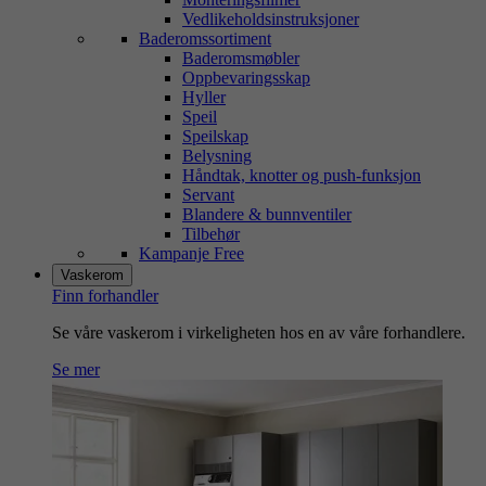
Vedlikeholdsinstruksjoner
Baderomssortiment
Baderomsmøbler
Oppbevaringsskap
Hyller
Speil
Speilskap
Belysning
Håndtak, knotter og push-funksjon
Servant
Blandere & bunnventiler
Tilbehør
Kampanje Free
Vaskerom
Finn forhandler
Se våre vaskerom i virkeligheten hos en av våre forhandlere.
Se mer