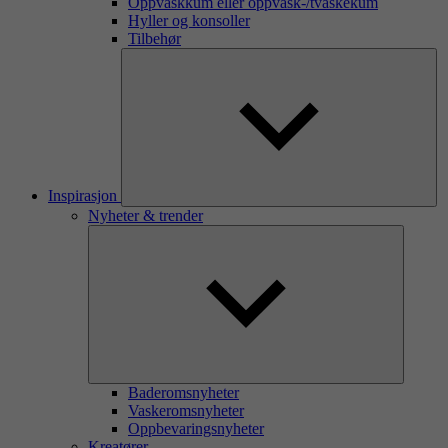
Oppvaskkum eller oppvask-/tvaskekum
Hyller og konsoller
Tilbehør
Inspirasjon
Nyheter & trender
Baderomsnyheter
Vaskeromsnyheter
Oppbevaringsnyheter
Kreatører