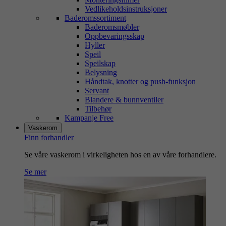
Vedlikeholdsinstruksjoner
Baderomssortiment
Baderomsmøbler
Oppbevaringsskap
Hyller
Speil
Speilskap
Belysning
Håndtak, knotter og push-funksjon
Servant
Blandere & bunnventiler
Tilbehør
Kampanje Free
Vaskerom
Finn forhandler
Se våre vaskerom i virkeligheten hos en av våre forhandlere.
Se mer