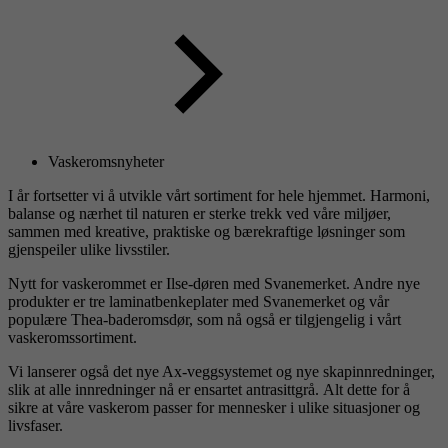
Vaskeromsnyheter
I år fortsetter vi å utvikle vårt sortiment for hele hjemmet. Harmoni,
balanse og nærhet til naturen er sterke trekk ved våre miljøer,
sammen med kreative, praktiske og bærekraftige løsninger som
gjenspeiler ulike livsstiler.
Nytt for vaskerommet er Ilse-døren med Svanemerket. Andre nye
produkter er tre laminatbenkeplater med Svanemerket og vår
populære Thea-baderomsdør, som nå også er tilgjengelig i vårt
vaskeromssortiment.
Vi lanserer også det nye Ax-veggsystemet og nye skapinnredninger,
slik at alle innredninger nå er ensartet antrasittgrå. Alt dette for å
sikre at våre vaskerom passer for mennesker i ulike situasjoner og
livsfaser.