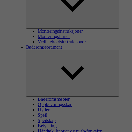
Monteringsinstruksjoner
Monteringsfilmer
Vedlikeholdsinstruksjoner
Baderomssortiment
Baderomsmøbler
Oppbevaringsskap
Hyller
Speil
Speilskap
Belysning
Håndtak, knotter og push-funksjon