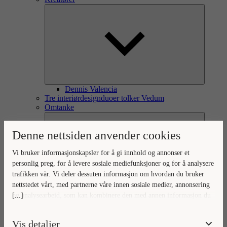
Dennis Valencia
Tre interiørdesignduoer tolker Vedum
Omtanke
Denne nettsiden anvender cookies
Vi bruker informasjonskapsler for å gi innhold og annonser et
personlig preg, for å levere sosiale mediefunksjoner og for å analysere
trafikken vår. Vi deler dessuten informasjon om hvordan du bruker
nettstedet vårt, med partnerne våre innen sosiale medier, annonsering
[...]
og analysearbeid, som kan kombinere den med annen informasjon du
Omtanke for omverden og hjem
Ditt hjem, vår omtanke
har gjort tilgjengelig for dem, eller som de har samlet inn gjennom
Naturlig forankret omtanke
din bruk av tjenestene deres.
Vis detaljer