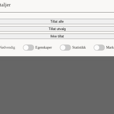
taljer
Tillat alle
Tillat utvalg
Ikke tillat
Nødvendig
Egenskaper
Statistikk
Mark