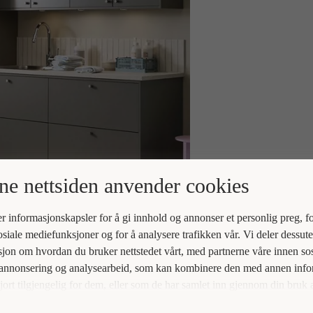
e nettsiden anvender cookies
r informasjonskapsler for å gi innhold og annonser et personlig preg, fo
osiale mediefunksjoner og for å analysere trafikken vår. Vi deler dessut
jon om hvordan du bruker nettstedet vårt, med partnerne våre innen sos
 annonsering og analysearbeid, som kan kombinere den med annen inf
jort tilgjengelig for dem, eller som de har samlet inn gjennom din bruk 
ne deres.