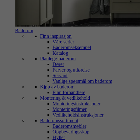
Baderom
Finn inspirasjon
Våre serier
Baderomseksempel
Katalog
Planlegg baderom
Dører
Farver og utførelse
Servant
Vanlige spørsmål om baderom
Kjøp av baderom
Finn forhandlere
Montering & vedlikehold
Monteringsinstruksjoner
Monteringsfilmer
Vedlikeholdsinstruksjoner
Baderomssortiment
Baderomsmøbler
Oppbevaringsskap
Hyller