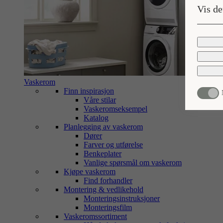
Vis de
Vaskerom
Finn inspirasjon
Våre stilar
Vaskeromseksempel
Katalog
Planlegging av vaskerom
Dører
Farver og utførelse
Benkeplater
Vanlige spørsmål om vaskerom
Kjøpe vaskerom
Find forhandler
Montering & vedlikehold
Monteringsinstruksjoner
Monteringsfilm
Vaskeromssortiment