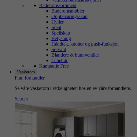
Baderomssortiment
Baderomsmøbler
Oppbevaringsskap
Hyller
Speil
Speilskap
Belysning
Håndtak, knotter og push-funksjon
Servant
Blandere & bunnventiler
Tilbehør
Kampanje Free
Vaskerom
Finn forhandler
Se våre vaskerom i virkeligheten hos en av våre forhandlere.
Se mer