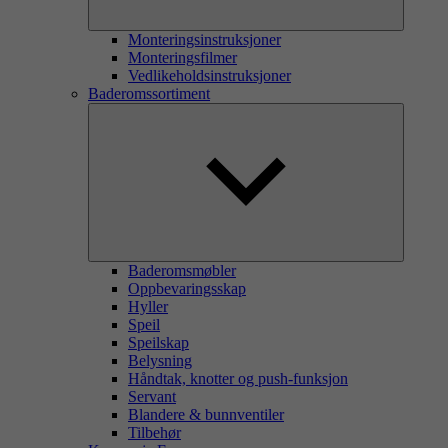
Monteringsinstruksjoner
Monteringsfilmer
Vedlikeholdsinstruksjoner
Baderomssortiment
Baderomsmøbler
Oppbevaringsskap
Hyller
Speil
Speilskap
Belysning
Håndtak, knotter og push-funksjon
Servant
Blandere & bunnventiler
Tilbehør