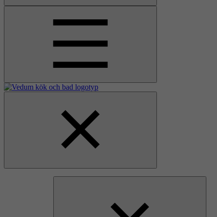
Åpne
hovedmenyen
Gå
Lukk
til
hovedmenyen
hjemmesiden