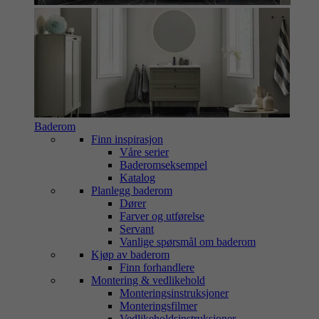
Baderom
Finn inspirasjon
Våre serier
Baderomseksempel
Katalog
Planlegg baderom
Dører
Farver og utførelse
Servant
Vanlige spørsmål om baderom
Kjøp av baderom
Finn forhandlere
Montering & vedlikehold
Monteringsinstruksjoner
Monteringsfilmer
Vedlikeholdsinstruksjoner