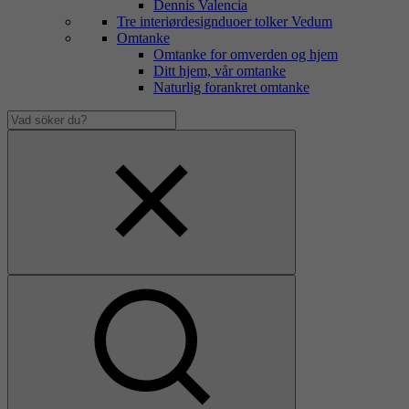
Dennis Valencia
Tre interiørdesignduoer tolker Vedum
Omtanke
Omtanke for omverden og hjem
Ditt hjem, vår omtanke
Naturlig forankret omtanke
Vad
söker
Dölj
du?
sökfält
Visa
sökfält