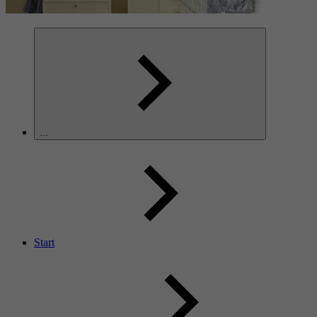
...
Start