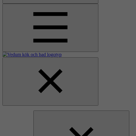
Åpne
hovedmenyen
Gå
Lukk
til
hovedmenyen
hjemmesiden