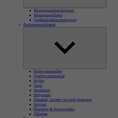
Monteringsinstruksjoner
Monteringsfilmer
Vedlikeholdsinstruksjoner
Baderomssortiment
Baderomsmøbler
Oppbevaringsskap
Hyller
Speil
Speilskap
Belysning
Håndtak, knotter og push-funksjon
Servant
Blandere & bunnventiler
Tilbehør