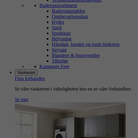
Baderomssortiment
Baderomsmøbler
Oppbevaringsskap
Hyller
Speil
Speilskap
Belysning
Håndtak, knotter og push-funksjon
Servant
Blandere & bunnventiler
Tilbehør
Kampanje Free
Vaskerom
Finn forhandler
Se våre vaskerom i virkeligheten hos en av våre forhandlere.
Se mer