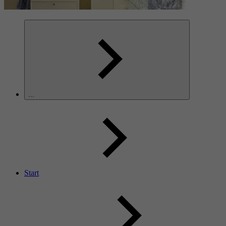
...
Start