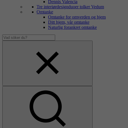
Dennis Valencia
Tre interiørdesignduoer tolker Vedum
Omtanke
Omtanke for omverden og hjem
Ditt hjem, vår omtanke
Naturlig forankret omtanke
Vad
söker
Dölj
du?
sökfält
Visa
sökfält