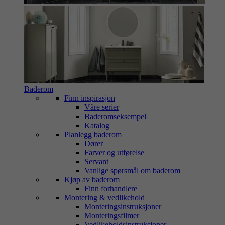
Baderom
Finn inspirasjon
Våre serier
Baderomseksempel
Katalog
Planlegg baderom
Dører
Farver og utførelse
Servant
Vanlige spørsmål om baderom
Kjøp av baderom
Finn forhandlere
Montering & vedlikehold
Monteringsinstruksjoner
Monteringsfilmer
Vedlikeholdsinstruksjoner