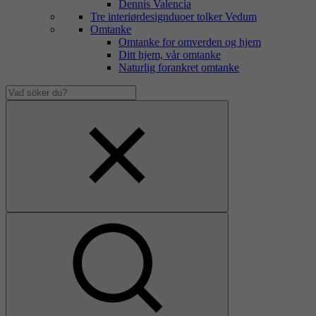
Dennis Valencia
Tre interiørdesignduoer tolker Vedum
Omtanke
Omtanke for omverden og hjem
Ditt hjem, vår omtanke
Naturlig forankret omtanke
Vad
söker
Dölj
du?
sökfält
Visa
sökfält