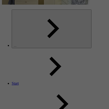
...
Start