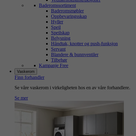
Baderomssortiment
Baderomsmøbler
Oppbevaringsskap
Hyller
Speil
Speilskap
Belysning
Håndtak, knotter og push-funksjon
Servant
Blandere & bunnventiler
Tilbehør
Kampanje Free
Vaskerom
Finn forhandler
Se våre vaskerom i virkeligheten hos en av våre forhandlere.
Se mer