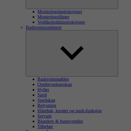
Monteringsinstruksjoner
Monteringsfilmer
Vedlikeholdsinstruksjoner
Baderomssortiment
Baderomsmøbler
Oppbevaringsskap
Hyller
Speil
Speilskap
Belysning
Håndtak, knotter og push-funksjon
Servant
Blandere & bunnventiler
Tilbehør