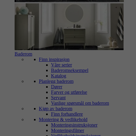
Baderom
Finn inspirasjon
Våre serier
Baderomseksempel
Katalog
Planlegg baderom
Dører
Farver og utførelse
Servant
Vanlige spørsmål om baderom
Kjøp av baderom
Finn forhandlere
Montering & vedlikehold
Monteringsinstruksjoner
Monteringsfilmer
Vedlikeholdsinstruksjoner