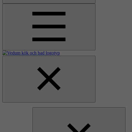
Åpne
hovedmenyen
Gå
Lukk
til
hovedmenyen
hjemmesiden