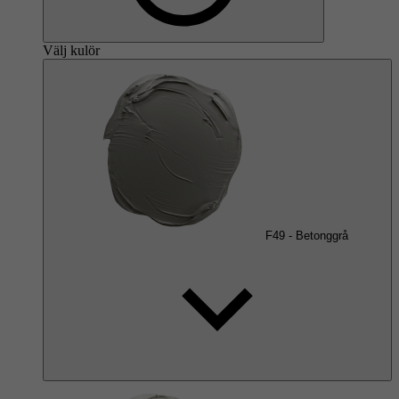
Välj kulör
F49
-
Betonggrå