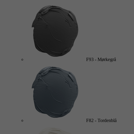
F93
-
Mørkegrå
F82
-
Tordenblå