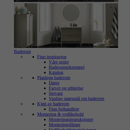
Baderom
Finn inspirasjon
Våre serier
Baderomseksempel
Katalog
Planlegg baderom
Dører
Farver og utførelse
Servant
Vanlige spørsmål om baderom
Kjøp av baderom
Finn forhandlere
Montering & vedlikehold
Monteringsinstruksjoner
Monteringsfilmer
Vedlikeholdsinstruksjoner