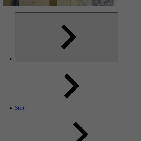
...
Start