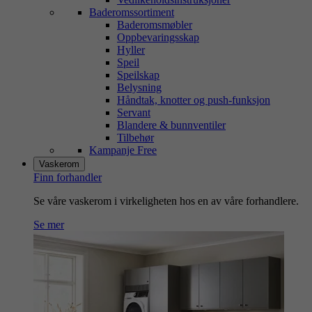
Baderomssortiment
Baderomsmøbler
Oppbevaringsskap
Hyller
Speil
Speilskap
Belysning
Håndtak, knotter og push-funksjon
Servant
Blandere & bunnventiler
Tilbehør
Kampanje Free
Vaskerom
Finn forhandler
Se våre vaskerom i virkeligheten hos en av våre forhandlere.
Se mer