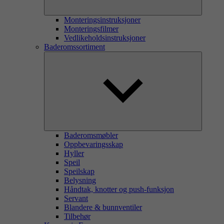
Monteringsinstruksjoner
Monteringsfilmer
Vedlikeholdsinstruksjoner
Baderomssortiment
Baderomsmøbler
Oppbevaringsskap
Hyller
Speil
Speilskap
Belysning
Håndtak, knotter og push-funksjon
Servant
Blandere & bunnventiler
Tilbehør