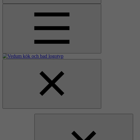
Åpne
hovedmenyen
Gå
Lukk
til
hovedmenyen
hjemmesiden