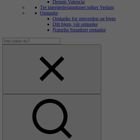
Dennis Valencia
Tre interiørdesignduoer tolker Vedum
Omtanke
Omtanke for omverden og hjem
Ditt hjem, vår omtanke
Naturlig forankret omtanke
Vad
söker
Dölj
du?
sökfält
Visa
sökfält