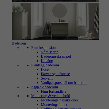
Baderom
Finn inspirasjon
Våre serier
Baderomseksempel
Katalog
Planlegg baderom
Dører
Farver og utførelse
Servant
Vanlige spørsmål om baderom
Kjøp av baderom
Finn forhandlere
Montering & vedlikehold
Monteringsinstruksjoner
Monteringsfilmer
Vedlikeholdsinstruksjoner