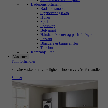
Baderomssortiment
Baderomsmøbler
Oppbevaringsskap
Hyller
Speil
Speilskap
Belysning
Håndtak, knotter og push-funksjon
Servant
Blandere & bunnventiler
Tilbehør
Kampanje Free
Vaskerom
Finn forhandler
Se våre vaskerom i virkeligheten hos en av våre forhandlere.
Se mer