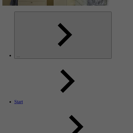
...
Start