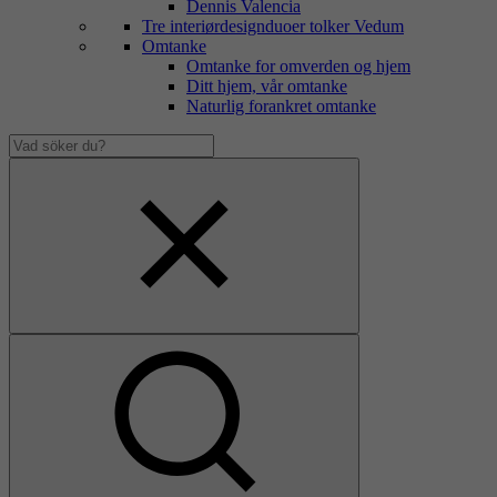
Dennis Valencia
Tre interiørdesignduoer tolker Vedum
Omtanke
Omtanke for omverden og hjem
Ditt hjem, vår omtanke
Naturlig forankret omtanke
Vad
söker
Dölj
du?
sökfält
Visa
sökfält