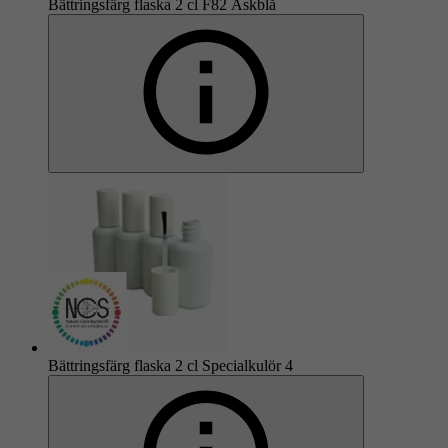
Bättringsfärg flaska 2 cl F82 Åskblå
Bättringsfärg flaska 2 cl Specialkulör 4