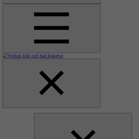
Åpne
hovedmenyen
Gå
Lukk
til
hovedmenyen
hjemmesiden