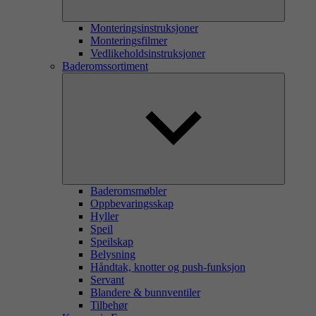
Monteringsinstruksjoner
Monteringsfilmer
Vedlikeholdsinstruksjoner
Baderomssortiment
Baderomsmøbler
Oppbevaringsskap
Hyller
Speil
Speilskap
Belysning
Håndtak, knotter og push-funksjon
Servant
Blandere & bunnventiler
Tilbehør