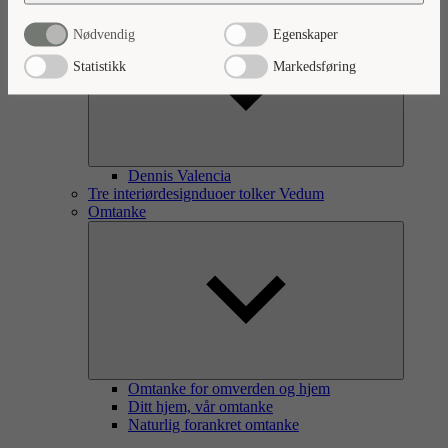
Nødvendig
Egenskaper
Statistikk
Markedsføring
Dennis Valencia
Tre interiørdesignduoer tolker Vedum
Omtanke
Omtanke for omverden og hjem
Ditt hjem, vår omtanke
Naturlig forankret omtanke