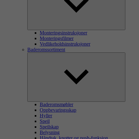
Monteringsinstruksjoner
Monteringsfilmer
Vedlikeholdsinstruksjoner
Baderomssortiment
Baderomsmøbler
Oppbevaringsskap
Hyller
Speil
Speilskap
Belysning
Håndtak, knotter og push-funksjon