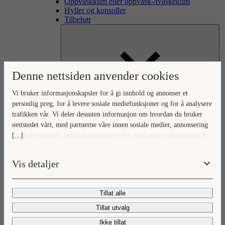
Oppvaskkum eller oppvask-/tvaskekum
Hyller og konsoller
Tilbehør
Denne nettsiden anvender cookies
Vi bruker informasjonskapsler for å gi innhold og annonser et
Inspirasjon
personlig preg, for å levere sosiale mediefunksjoner og for å analysere
Nyheter & trender
trafikken vår. Vi deler dessuten informasjon om hvordan du bruker
nettstedet vårt, med partnerne våre innen sosiale medier, annonsering
[...]
og analysearbeid, som kan kombinere den med annen informasjon du
har gjort tilgjengelig for dem, eller som de har samlet inn gjennom
din bruk av tjenestene deres.
Vis detaljer
Tillat alle
Baderomsnyheter
Vaskeromsnyheter
Tillat utvalg
Oppbevaringsnyheter
Ikke tillat
Kreatører