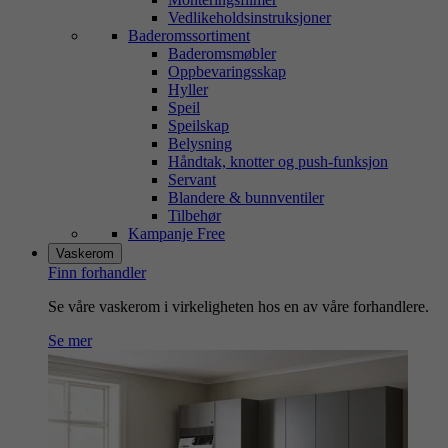
Vedlikeholdsinstruksjoner
Baderomssortiment
Baderomsmøbler
Oppbevaringsskap
Hyller
Speil
Speilskap
Belysning
Håndtak, knotter og push-funksjon
Servant
Blandere & bunnventiler
Tilbehør
Kampanje Free
Vaskerom
Finn forhandler
Se våre vaskerom i virkeligheten hos en av våre forhandlere.
Se mer