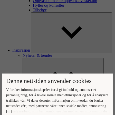
Oppvaskkum eller oppvask-/tvaskekum
Hyller og konsoller
Tilbehør
Inspirasjon
Nyheter & trender
Denne nettsiden anvender cookies
Vi bruker informasjonskapsler for å gi innhold og annonser et
personlig preg, for å levere sosiale mediefunksjoner og for å analysere
trafikken vår. Vi deler dessuten informasjon om hvordan du bruker
Baderomsnyheter
Vaskeromsnyheter
nettstedet vårt, med partnerne våre innen sosiale medier, annonsering
Oppbevaringsnyheter
[...]
og analysearbeid, som kan kombinere den med annen informasjon du
Kreatører