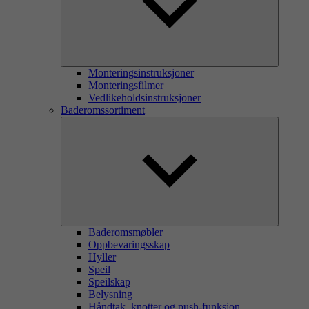
Monteringsinstruksjoner
Monteringsfilmer
Vedlikeholdsinstruksjoner
Baderomssortiment
Baderomsmøbler
Oppbevaringsskap
Hyller
Speil
Speilskap
Belysning
Håndtak, knotter og push-funksjon