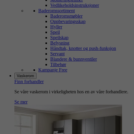
Vedlikeholdsinstruksjoner
Baderomssortiment
Baderomsmøbler
Oppbevaringsskap
Hyller
Speil
Speilskap
Belysning
Håndtak, knotter og push-funksjon
Servant
Blandere & bunnventiler
Tilbehør
Kampanje Free
Vaskerom
Finn forhandler
Se våre vaskerom i virkeligheten hos en av våre forhandlere.
Se mer