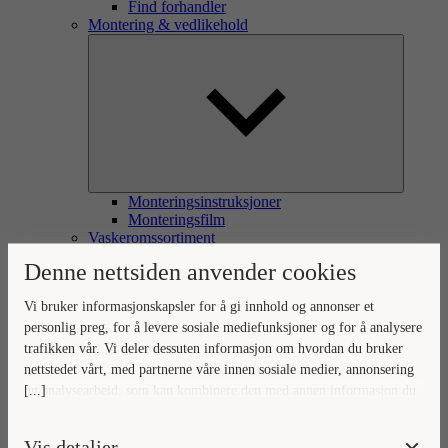
Find forhandler
Montering & vedlikehold
Monteringsinstruksjoner
Monteringsfilm
Vaskeromssortiment
Denne nettsiden anvender cookies
Vi bruker informasjonskapsler for å gi innhold og annonser et
personlig preg, for å levere sosiale mediefunksjoner og for å analysere
trafikken vår. Vi deler dessuten informasjon om hvordan du bruker
nettstedet vårt, med partnerne våre innen sosiale medier, annonsering
[...]
og analysearbeid, som kan kombinere den med annen informasjon du
har gjort tilgjengelig for dem, eller som de har samlet inn gjennom
Håndtak, knotter og push-funksjon
din bruk av tjenestene deres.
Blandebatteri
Vis detaljer