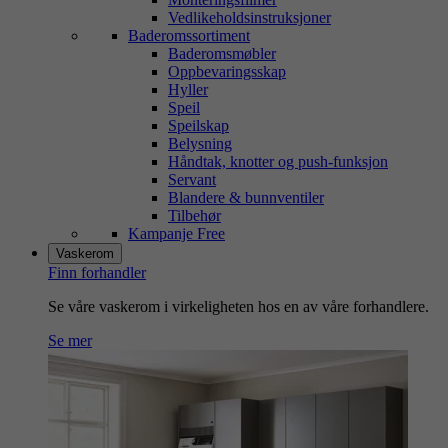
Vedlikeholdsinstruksjoner
Baderomssortiment
Baderomsmøbler
Oppbevaringsskap
Hyller
Speil
Speilskap
Belysning
Håndtak, knotter og push-funksjon
Servant
Blandere & bunnventiler
Tilbehør
Kampanje Free
Vaskerom
Finn forhandler
Se våre vaskerom i virkeligheten hos en av våre forhandlere.
Se mer