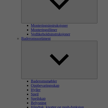
Monteringsinstruksjoner
Monteringsfilmer
Vedlikeholdsinstruksjoner
Baderomssortiment
Baderomsmøbler
Oppbevaringsskap
Hyller
Speil
Speilskap
Belysning
Håndtak, knotter og push-funksjon