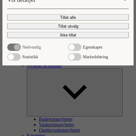
Oppvaskkum eller oppvask-/tvaskekum
Hyller og konsoller
Tilbehør
Tillat alle
Tillat utvalg
Ikke tillat
Nødvendig
Egenskaper
Statistikk
Markedsføring
Inspirasjon
Nyheter & trender
Baderomsnyheter
Vaskeromsnyheter
Oppbevaringsnyheter
Kreatører