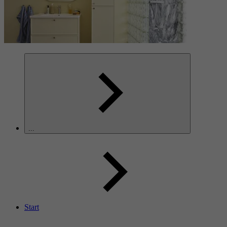
...
Start