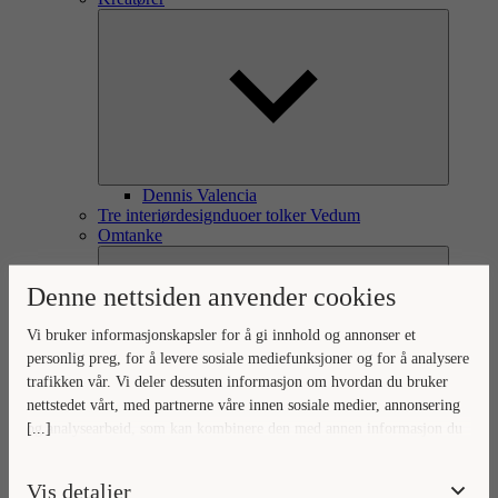
Dennis Valencia
Tre interiørdesignduoer tolker Vedum
Omtanke
Denne nettsiden anvender cookies
Vi bruker informasjonskapsler for å gi innhold og annonser et
personlig preg, for å levere sosiale mediefunksjoner og for å analysere
trafikken vår. Vi deler dessuten informasjon om hvordan du bruker
nettstedet vårt, med partnerne våre innen sosiale medier, annonsering
[...]
og analysearbeid, som kan kombinere den med annen informasjon du
Omtanke for omverden og hjem
Ditt hjem, vår omtanke
har gjort tilgjengelig for dem, eller som de har samlet inn gjennom
Naturlig forankret omtanke
din bruk av tjenestene deres.
Vis detaljer