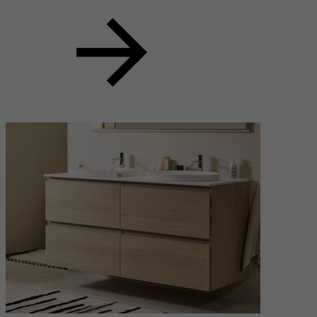
Skandinavisk stil
Mezzo 1200 varmgrå