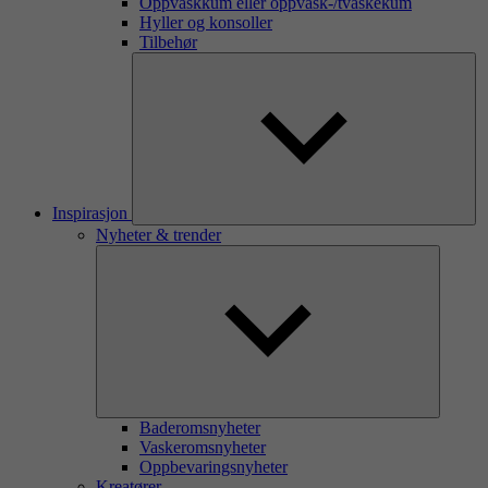
Oppvaskkum eller oppvask-/tvaskekum
Hyller og konsoller
Tilbehør
Inspirasjon
Nyheter & trender
Baderomsnyheter
Vaskeromsnyheter
Oppbevaringsnyheter
Kreatører