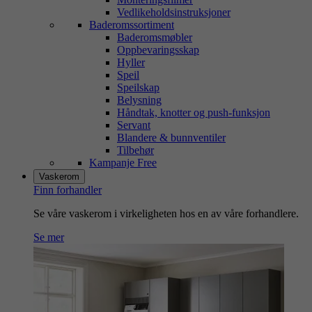
Vedlikeholdsinstruksjoner
Baderomssortiment
Baderomsmøbler
Oppbevaringsskap
Hyller
Speil
Speilskap
Belysning
Håndtak, knotter og push-funksjon
Servant
Blandere & bunnventiler
Tilbehør
Kampanje Free
Vaskerom
Finn forhandler
Se våre vaskerom i virkeligheten hos en av våre forhandlere.
Se mer