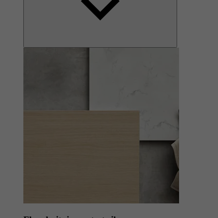
Hvitpigmentert eik
Taktil trefølelse inspirert av ubehandlet tre.
Les mer om Hvitpigmentert eik