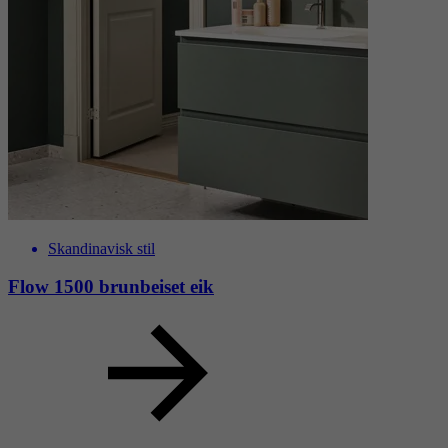
Flow
Komplett baderom med gjennomtenkte detaljer.
Les mer om serien Flow
Eksempler i samme stil
Skandinavisk stil