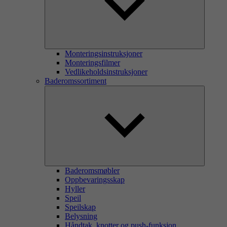
Monteringsinstruksjoner
Monteringsfilmer
Vedlikeholdsinstruksjoner
Baderomssortiment
Baderomsmøbler
Oppbevaringsskap
Hyller
Speil
Speilskap
Belysning
Håndtak, knotter og push-funksjon