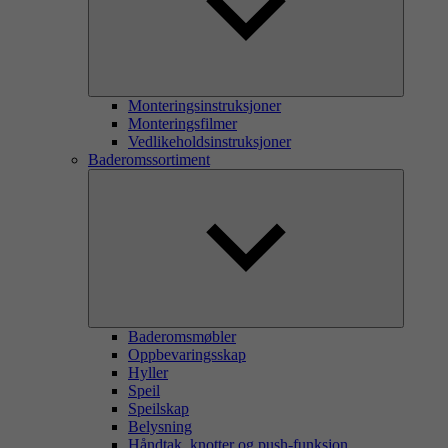
Monteringsinstruksjoner
Monteringsfilmer
Vedlikeholdsinstruksjoner
Baderomssortiment
Baderomsmøbler
Oppbevaringsskap
Hyller
Speil
Speilskap
Belysning
Håndtak, knotter og push-funksjon