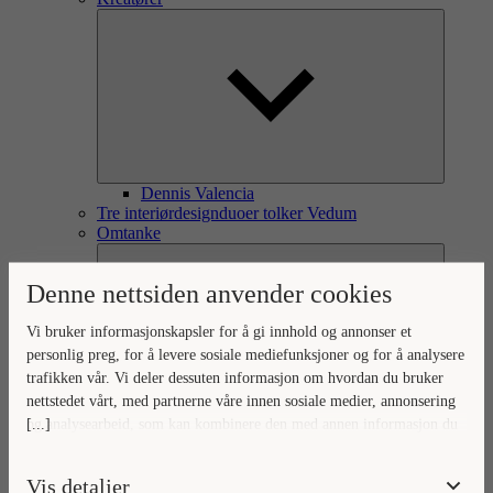
Dennis Valencia
Tre interiørdesignduoer tolker Vedum
Omtanke
Denne nettsiden anvender cookies
Vi bruker informasjonskapsler for å gi innhold og annonser et
personlig preg, for å levere sosiale mediefunksjoner og for å analysere
trafikken vår. Vi deler dessuten informasjon om hvordan du bruker
nettstedet vårt, med partnerne våre innen sosiale medier, annonsering
[...]
og analysearbeid, som kan kombinere den med annen informasjon du
Omtanke for omverden og hjem
Ditt hjem, vår omtanke
har gjort tilgjengelig for dem, eller som de har samlet inn gjennom
Naturlig forankret omtanke
din bruk av tjenestene deres.
Vis detaljer