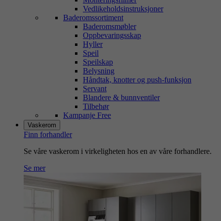
Vedlikeholdsinstruksjoner
Baderomssortiment
Baderomsmøbler
Oppbevaringsskap
Hyller
Speil
Speilskap
Belysning
Håndtak, knotter og push-funksjon
Servant
Blandere & bunnventiler
Tilbehør
Kampanje Free
Vaskerom
Finn forhandler
Se våre vaskerom i virkeligheten hos en av våre forhandlere.
Se mer