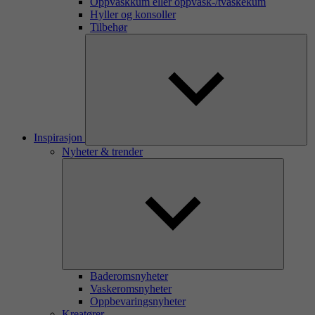
Oppvaskkum eller oppvask-/tvaskekum
Hyller og konsoller
Tilbehør
Inspirasjon
Nyheter & trender
Baderomsnyheter
Vaskeromsnyheter
Oppbevaringsnyheter
Kreatører