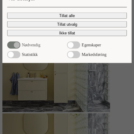
Nyheter 2026
Tillat alle
Ta del av våre baderomsnyheter.
Tillat utvalg
Les mer
Ikke tillat
Nødvendig
Egenskaper
Statistikk
Markedsføring