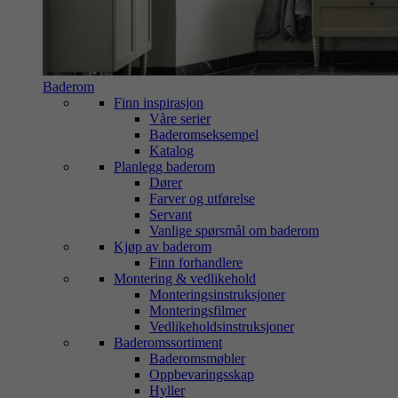
Baderom
Finn inspirasjon
Våre serier
Baderomseksempel
Katalog
Planlegg baderom
Dører
Farver og utførelse
Servant
Vanlige spørsmål om baderom
Kjøp av baderom
Finn forhandlere
Montering & vedlikehold
Monteringsinstruksjoner
Monteringsfilmer
Vedlikeholdsinstruksjoner
Baderomssortiment
Baderomsmøbler
Oppbevaringsskap
Hyller