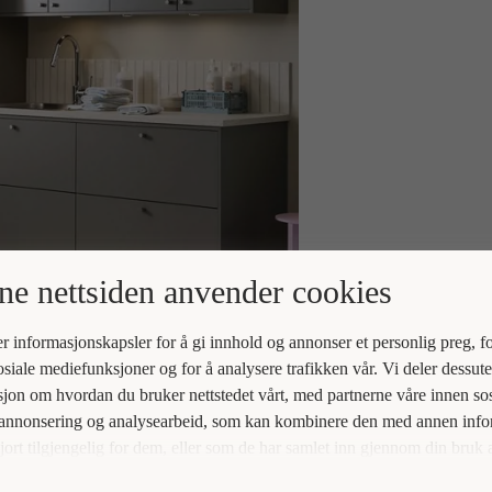
e nettsiden anvender cookies
r informasjonskapsler for å gi innhold og annonser et personlig preg, fo
osiale mediefunksjoner og for å analysere trafikken vår. Vi deler dessut
jon om hvordan du bruker nettstedet vårt, med partnerne våre innen sos
 annonsering og analysearbeid, som kan kombinere den med annen inf
jort tilgjengelig for dem, eller som de har samlet inn gjennom din bruk 
ne deres.