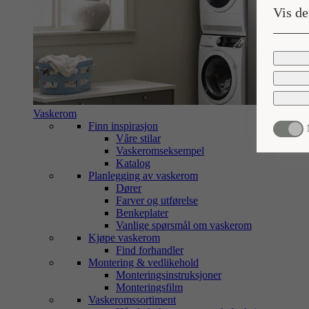
Vis de
Vaskerom
Finn inspirasjon
Våre stilar
Vaskeromseksempel
Katalog
Planlegging av vaskerom
Dører
Farver og utførelse
Benkeplater
Vanlige spørsmål om vaskerom
Kjøpe vaskerom
Find forhandler
Montering & vedlikehold
Monteringsinstruksjoner
Monteringsfilm
Vaskeromssortiment