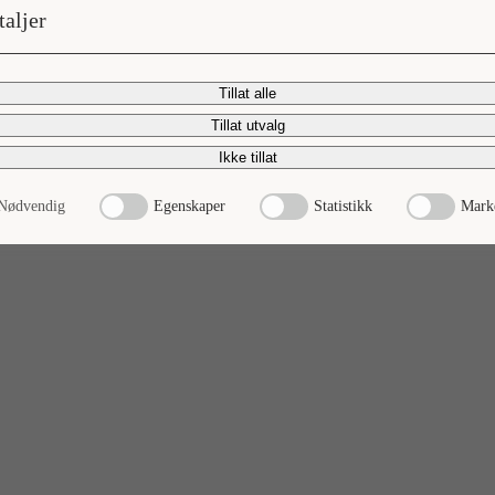
taljer
Tillat alle
Tillat utvalg
Ikke tillat
Nødvendig
Egenskaper
Statistikk
Mark