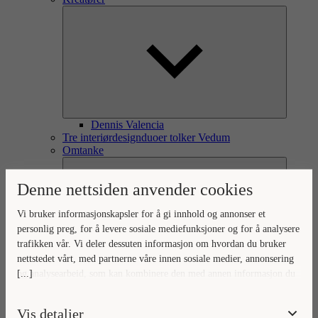
Dennis Valencia
Tre interiørdesignduoer tolker Vedum
Omtanke
Denne nettsiden anvender cookies
Vi bruker informasjonskapsler for å gi innhold og annonser et
personlig preg, for å levere sosiale mediefunksjoner og for å analysere
trafikken vår. Vi deler dessuten informasjon om hvordan du bruker
nettstedet vårt, med partnerne våre innen sosiale medier, annonsering
[...]
og analysearbeid, som kan kombinere den med annen informasjon du
Omtanke for omverden og hjem
Ditt hjem, vår omtanke
har gjort tilgjengelig for dem, eller som de har samlet inn gjennom
Naturlig forankret omtanke
din bruk av tjenestene deres.
Vis detaljer