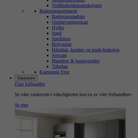
Vedlikeholdsinstruksjoner
Baderomssortiment
Baderomsmøbler
Oppbevaringsskap
Hyller
Speil
Speilskap
Belysning
Håndtak, knotter og push-funksjon
Servant
Blandere & bunnventiler
Tilbehør
Kampanje Free
Vaskerom
Finn forhandler
Se våre vaskerom i virkeligheten hos en av våre forhandlere.
Se mer