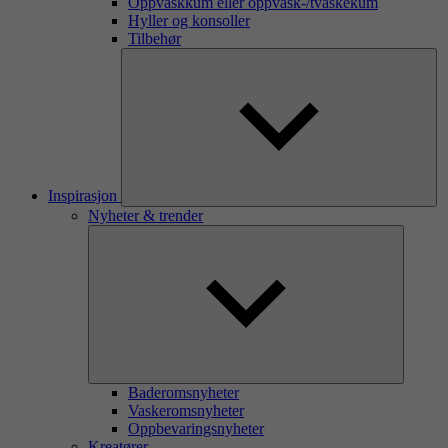
Oppvaskkum eller oppvask-/tvaskekum
Hyller og konsoller
Tilbehør
Inspirasjon
Nyheter & trender
Baderomsnyheter
Vaskeromsnyheter
Oppbevaringsnyheter
Kreatører