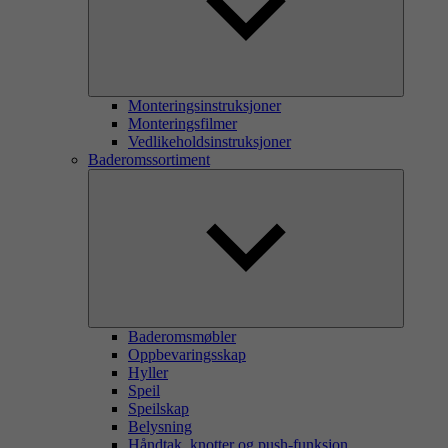
Monteringsinstruksjoner
Monteringsfilmer
Vedlikeholdsinstruksjoner
Baderomssortiment
Baderomsmøbler
Oppbevaringsskap
Hyller
Speil
Speilskap
Belysning
Håndtak, knotter og push-funksjon