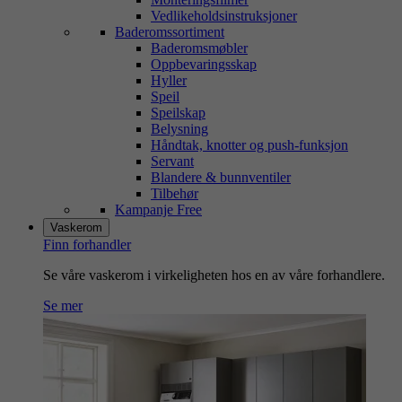
Vedlikeholdsinstruksjoner
Baderomssortiment
Baderomsmøbler
Oppbevaringsskap
Hyller
Speil
Speilskap
Belysning
Håndtak, knotter og push-funksjon
Servant
Blandere & bunnventiler
Tilbehør
Kampanje Free
Vaskerom
Finn forhandler
Se våre vaskerom i virkeligheten hos en av våre forhandlere.
Se mer