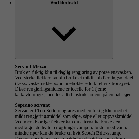
Vedlikehold
Servant Mezzo
Bruk en fuktig klut til daglig rengjøring av porselensvasken.
Ved sterke flekker kan du bruke et mildt kalkfjerningsmiddel
(f.eks. vaskemiddel som inneholder eddik- eller sitronsyre).
Disse rengjøringsmidlene er ideelle for å fjerne
kalkavleiringer, men les alltid instruksjonene på emballasjen.
Soprano servant
Servanter i Top Solid rengjøres med en fuktig klut med et
mildt rengjøringsmiddel som såpe, såpe eller oppvaskmiddel.
Ved mer alvorlige flekker kan du alternativt bruke den
medfølgende hvite rengjøringssvampen, fuktet med vann. Til
mindre riper kan du bruke en hvit Scotch Brite-svamp.
Dypere riper kan slipes forsiktig med våtslipepapir (korn