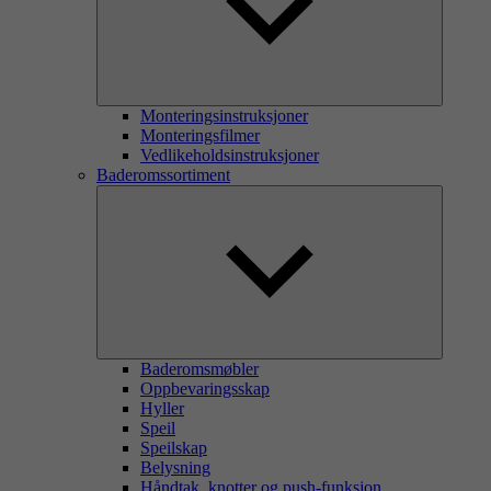
Monteringsinstruksjoner
Monteringsfilmer
Vedlikeholdsinstruksjoner
Baderomssortiment
Baderomsmøbler
Oppbevaringsskap
Hyller
Speil
Speilskap
Belysning
Håndtak, knotter og push-funksjon