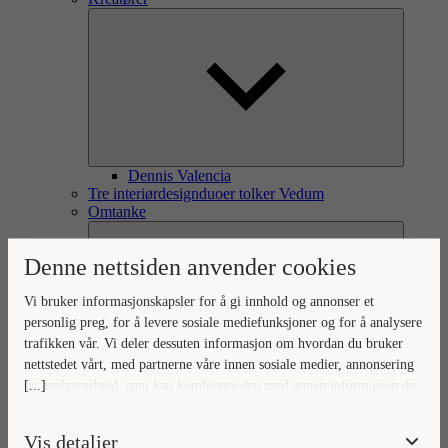
Dennis Valencia
Tre interiørdesignduoer tolker Vedum
Omtanke
Denne nettsiden anvender cookies
Vi bruker informasjonskapsler for å gi innhold og annonser et
personlig preg, for å levere sosiale mediefunksjoner og for å analysere
trafikken vår. Vi deler dessuten informasjon om hvordan du bruker
nettstedet vårt, med partnerne våre innen sosiale medier, annonsering
[...]
og analysearbeid, som kan kombinere den med annen informasjon du
Omtanke for omverden og hjem
Ditt hjem, vår omtanke
har gjort tilgjengelig for dem, eller som de har samlet inn gjennom
Naturlig forankret omtanke
din bruk av tjenestene deres.
Vis detaljer