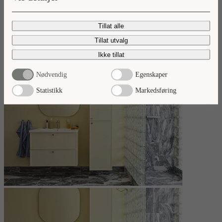
Nyheter 2026
Tillat alle
Ta del av våre baderomsnyheter.
Tillat utvalg
Les mer
Ikke tillat
Nødvendig
Egenskaper
Statistikk
Markedsføring