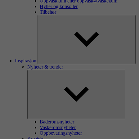
Oppvaskkum eller oppvask-/tvaskekum
Hyller og konsoller
Tilbehør
Inspirasjon
Nyheter & trender
Baderomsnyheter
Vaskeromsnyheter
Oppbevaringsnyheter
Kreatører