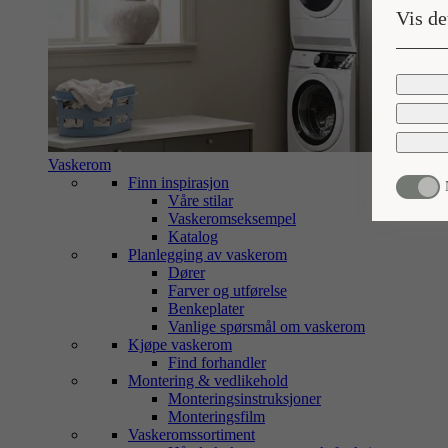
Vis de
Vaskerom
Finn inspirasjon
Våre stilar
Vaskeromseksempel
Katalog
Planlegging av vaskerom
Dører
Farver og utførelse
Benkeplater
Vanlige spørsmål om vaskerom
Kjøpe vaskerom
Find forhandler
Montering & vedlikehold
Monteringsinstruksjoner
Monteringsfilm
Vaskeromssortiment