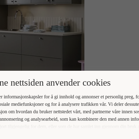
e nettsiden anvender cookies
r informasjonskapsler for å gi innhold og annonser et personlig preg, fo
osiale mediefunksjoner og for å analysere trafikken vår. Vi deler dessut
jon om hvordan du bruker nettstedet vårt, med partnerne våre innen sos
 annonsering og analysearbeid, som kan kombinere den med annen inf
jort tilgjengelig for dem, eller som de har samlet inn gjennom din bruk 
ne deres.