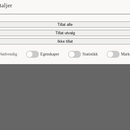
taljer
Tillat alle
Tillat utvalg
Ikke tillat
Nødvendig
Egenskaper
Statistikk
Mark