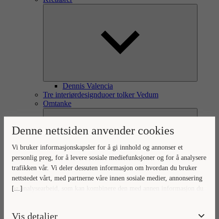
Dennis Valencia
Tre interiørdesignduoer tolker Vedum
Omtanke
Denne nettsiden anvender cookies
Vi bruker informasjonskapsler for å gi innhold og annonser et
personlig preg, for å levere sosiale mediefunksjoner og for å analysere
trafikken vår. Vi deler dessuten informasjon om hvordan du bruker
nettstedet vårt, med partnerne våre innen sosiale medier, annonsering
[...]
og analysearbeid, som kan kombinere den med annen informasjon du
Omtanke for omverden og hjem
Ditt hjem, vår omtanke
har gjort tilgjengelig for dem, eller som de har samlet inn gjennom
Naturlig forankret omtanke
din bruk av tjenestene deres.
Vis detaljer