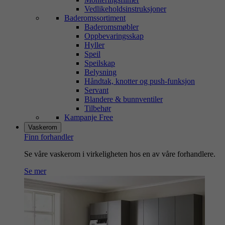
Vedlikeholdsinstruksjoner
Baderomssortiment
Baderomsmøbler
Oppbevaringsskap
Hyller
Speil
Speilskap
Belysning
Håndtak, knotter og push-funksjon
Servant
Blandere & bunnventiler
Tilbehør
Kampanje Free
Vaskerom
Finn forhandler
Se våre vaskerom i virkeligheten hos en av våre forhandlere.
Se mer