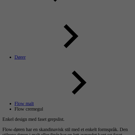
Dører
Flow malt
Flow cremegul
Enkel design med faset grepslist.
Flow-døren har en skandinavisk stil med et enkelt formspråk. Den
stilrene døren i malt eller finér har en lett avrundet kant og faset