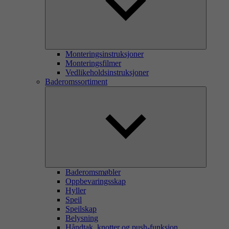
Monteringsinstruksjoner
Monteringsfilmer
Vedlikeholdsinstruksjoner
Baderomssortiment
Baderomsmøbler
Oppbevaringsskap
Hyller
Speil
Speilskap
Belysning
Håndtak, knotter og push-funksjon