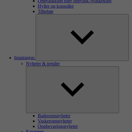
Oppvaskkum eller oppvask-/tvaskekum
Hyller og konsoller
Tilbehør
Inspirasjon
Nyheter & trender
Baderomsnyheter
Vaskeromsnyheter
Oppbevaringsnyheter
Kreatører