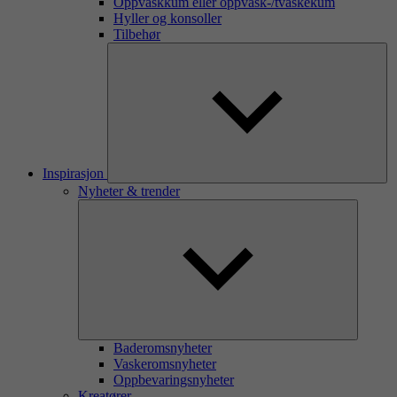
Oppvaskkum eller oppvask-/tvaskekum
Hyller og konsoller
Tilbehør
Inspirasjon
Nyheter & trender
Baderomsnyheter
Vaskeromsnyheter
Oppbevaringsnyheter
Kreatører