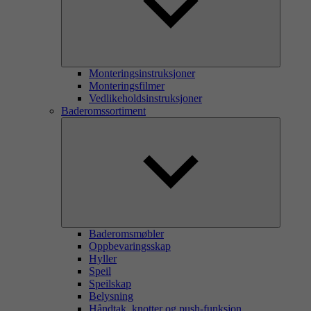
Monteringsinstruksjoner
Monteringsfilmer
Vedlikeholdsinstruksjoner
Baderomssortiment
Baderomsmøbler
Oppbevaringsskap
Hyller
Speil
Speilskap
Belysning
Håndtak, knotter og push-funksjon