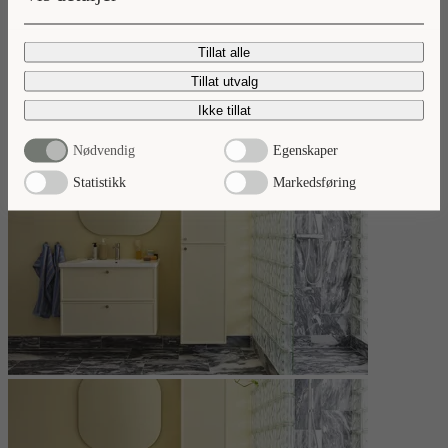
Nyheter 2026
Tillat alle
Ta del av våre baderomsnyheter.
Tillat utvalg
Les mer
Ikke tillat
Nødvendig
Egenskaper
Statistikk
Markedsføring