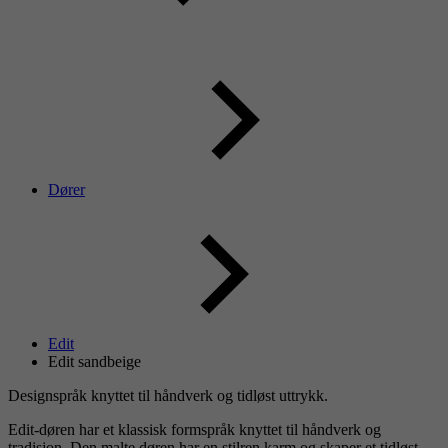
Dører
Edit
Edit sandbeige
Designspråk knyttet til håndverk og tidløst uttrykk.
Edit-døren har et klassisk formspråk knyttet til håndverk og
tradisjon. Den malte døren har en stilren karm og skaper et tidløst