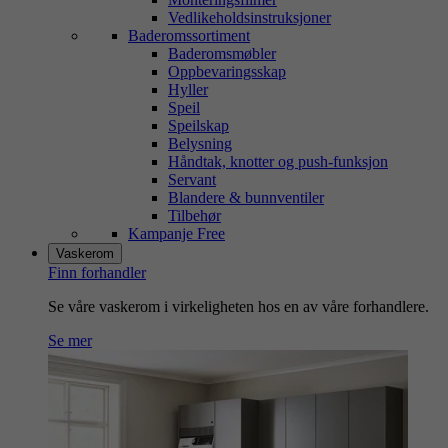
Vedlikeholdsinstruksjoner
Baderomssortiment
Baderomsmøbler
Oppbevaringsskap
Hyller
Speil
Speilskap
Belysning
Håndtak, knotter og push-funksjon
Servant
Blandere & bunnventiler
Tilbehør
Kampanje Free
Vaskerom
Finn forhandler
Se våre vaskerom i virkeligheten hos en av våre forhandlere.
Se mer