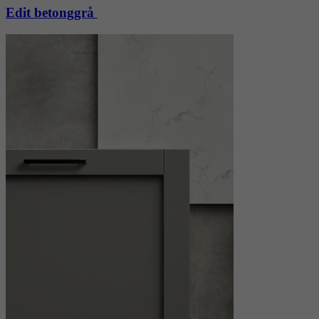
Edit betonggrå