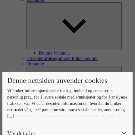
Dennis Valencia
Tre interiørdesignduoer tolker Vedum
Omtanke
Denne nettsiden anvender cookies
Vi bruker informasjonskapsler for å gi innhold og annonser et
personlig preg, for å levere sosiale mediefunksjoner og for å analysere
trafikken vår. Vi deler dessuten informasjon om hvordan du bruker
nettstedet vårt, med partnerne våre innen sosiale medier, annonsering
[...]
og analysearbeid, som kan kombinere den med annen informasjon du
Omtanke for omverden og hjem
Ditt hjem, vår omtanke
har gjort tilgjengelig for dem, eller som de har samlet inn gjennom
Naturlig forankret omtanke
din bruk av tjenestene deres.
Vis detaljer