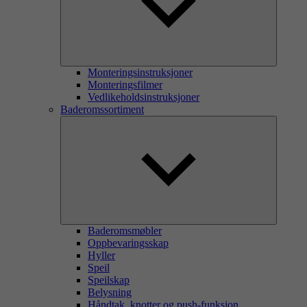
Monteringsinstruksjoner
Monteringsfilmer
Vedlikeholdsinstruksjoner
Baderomssortiment
Baderomsmøbler
Oppbevaringsskap
Hyller
Speil
Speilskap
Belysning
Håndtak, knotter og push-funksjon