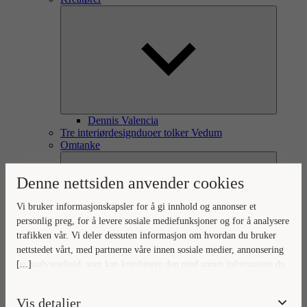
Dennis Valencia
Tre interiørdesignduoer tolker Vedum
Omtanke
Denne nettsiden anvender cookies
Vi bruker informasjonskapsler for å gi innhold og annonser et
personlig preg, for å levere sosiale mediefunksjoner og for å analysere
trafikken vår. Vi deler dessuten informasjon om hvordan du bruker
nettstedet vårt, med partnerne våre innen sosiale medier, annonsering
[...]
og analysearbeid, som kan kombinere den med annen informasjon du
Omtanke for omverden og hjem
Ditt hjem, vår omtanke
har gjort tilgjengelig for dem, eller som de har samlet inn gjennom
Naturlig forankret omtanke
din bruk av tjenestene deres.
Vis detaljer