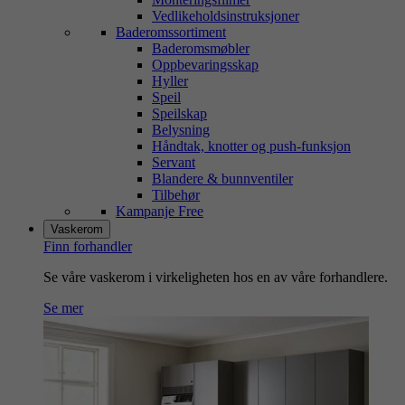
Vedlikeholdsinstruksjoner
Baderomssortiment
Baderomsmøbler
Oppbevaringsskap
Hyller
Speil
Speilskap
Belysning
Håndtak, knotter og push-funksjon
Servant
Blandere & bunnventiler
Tilbehør
Kampanje Free
Vaskerom
Finn forhandler
Se våre vaskerom i virkeligheten hos en av våre forhandlere.
Se mer