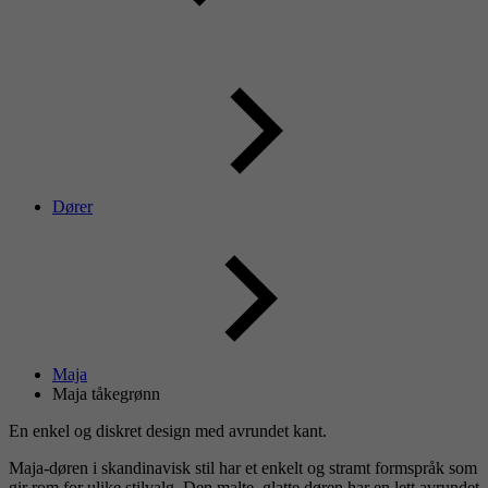
Dører
Maja
Maja tåkegrønn
En enkel og diskret design med avrundet kant.
Maja-døren i skandinavisk stil har et enkelt og stramt formspråk som
gir rom for ulike stilvalg. Den malte, glatte døren har en lett avrundet