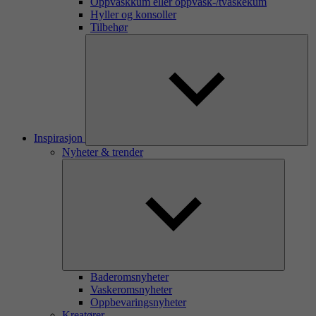
Oppvaskkum eller oppvask-/tvaskekum
Hyller og konsoller
Tilbehør
Inspirasjon
Nyheter & trender
Baderomsnyheter
Vaskeromsnyheter
Oppbevaringsnyheter
Kreatører