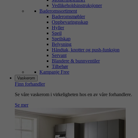
Vedlikeholdsinstruksjoner
Baderomssortiment
Baderomsmøbler
Oppbevaringsskap
Hyller
Speil
Speilskap
Belysning
Håndtak, knotter og push-funksjon
Servant
Blandere & bunnventiler
Tilbehør
Kampanje Free
Vaskerom
Finn forhandler
Se våre vaskerom i virkeligheten hos en av våre forhandlere.
Se mer