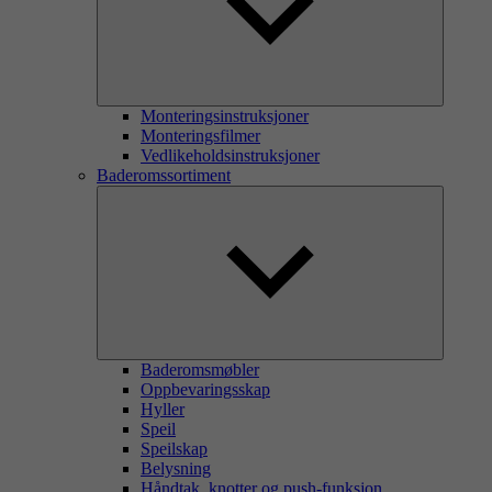
Monteringsinstruksjoner
Monteringsfilmer
Vedlikeholdsinstruksjoner
Baderomssortiment
Baderomsmøbler
Oppbevaringsskap
Hyller
Speil
Speilskap
Belysning
Håndtak, knotter og push-funksjon