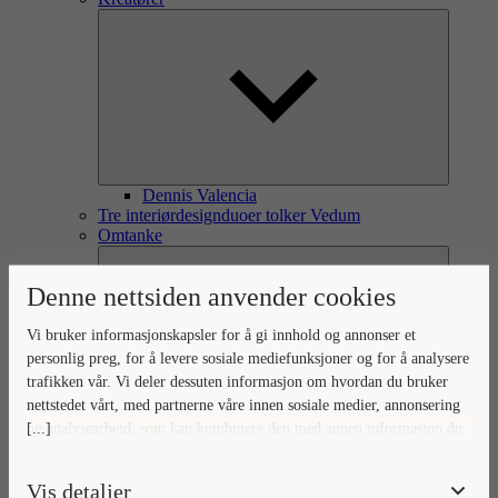
Dennis Valencia
Tre interiørdesignduoer tolker Vedum
Omtanke
Denne nettsiden anvender cookies
Vi bruker informasjonskapsler for å gi innhold og annonser et
personlig preg, for å levere sosiale mediefunksjoner og for å analysere
trafikken vår. Vi deler dessuten informasjon om hvordan du bruker
nettstedet vårt, med partnerne våre innen sosiale medier, annonsering
[...]
og analysearbeid, som kan kombinere den med annen informasjon du
Omtanke for omverden og hjem
Ditt hjem, vår omtanke
har gjort tilgjengelig for dem, eller som de har samlet inn gjennom
Naturlig forankret omtanke
din bruk av tjenestene deres.
Vis detaljer